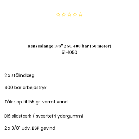
Renseslange 3/8" 2SC 400 bar (50 meter)
51-1050
2 x stålindlæg
400 bar arbejdstryk
Tåler op til 155 gr. varmt vand
Blå slidstærk / sværtefri ydergummi
2 x 3/8" udv. BSP gevind