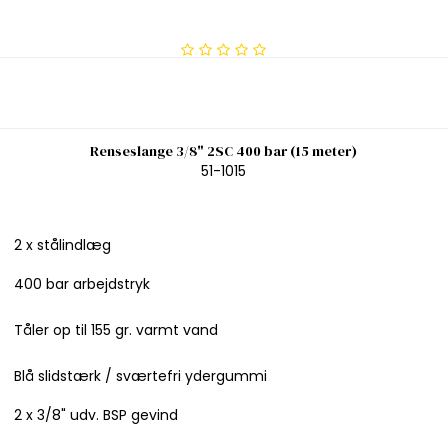
Renseslange 3/8" 2SC 400 bar (15 meter)
51-1015
2 x stålindlæg
400 bar arbejdstryk
Tåler op til 155 gr. varmt vand
Blå slidstærk / sværtefri ydergummi
2 x 3/8" udv. BSP gevind