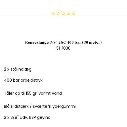
Renseslange 3/8" 2SC 400 bar (30 meter)
51-1030
2 x stålindlæg
400 bar arbejdstryk
Tåler op til 155 gr. varmt vand
Blå slidstærk / sværtefri ydergummi
2 x 3/8" udv. BSP gevind