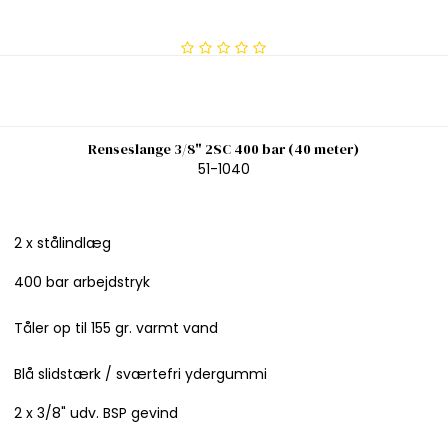
Renseslange 3/8" 2SC 400 bar (40 meter)
51-1040
2 x stålindlæg
400 bar arbejdstryk
Tåler op til 155 gr. varmt vand
Blå slidstærk / sværtefri ydergummi
2 x 3/8" udv. BSP gevind