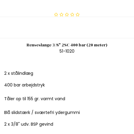
Renseslange 3/8" 2SC 400 bar (20 meter)
51-1020
2 x stålindlæg
400 bar arbejdstryk
Tåler op til 155 gr. varmt vand
Blå slidstærk / sværtefri ydergummi
2 x 3/8" udv. BSP gevind