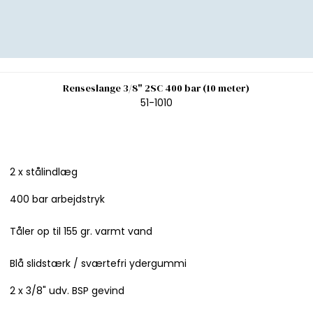
Renseslange 3/8" 2SC 400 bar (10 meter)
51-1010
2 x stålindlæg
400 bar arbejdstryk
Tåler op til 155 gr. varmt vand
Blå slidstærk / sværtefri ydergummi
2 x 3/8" udv. BSP gevind