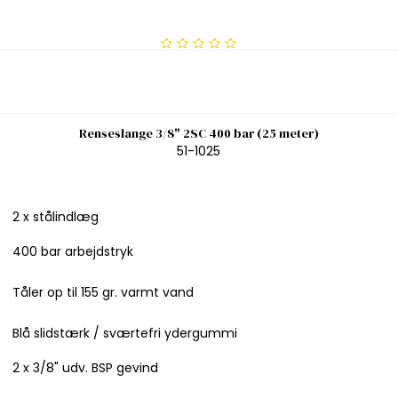
Renseslange 3/8" 2SC 400 bar (25 meter)
51-1025
2 x stålindlæg
400 bar arbejdstryk
Tåler op til 155 gr. varmt vand
Blå slidstærk / sværtefri ydergummi
2 x 3/8" udv. BSP gevind